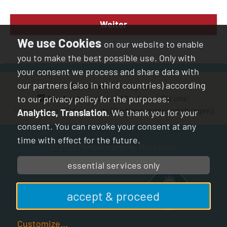
Weiter
on our website to enable
you to make the best possible use. Only with
your consent we process and share data with
our partners (also in third countries) according
Kontakt
⋅
instagram
⋅
to our privacy policy for the purposes:
facebook
- Urlaub in MV - folgen Sie uns!
⋅
Impressum
⋅
Datenschutz
(Zustimmungseinstellungen)
Analytics, Translation
. We thank you for your
consent. You can revoke your consent at any
time with effect for the future.
© 2026
Pensionszimmer Nordstern
essential services only
mvp.de
- Urlaub in
accept & proceed
Mecklenburg-Vorpommern
Customize
...